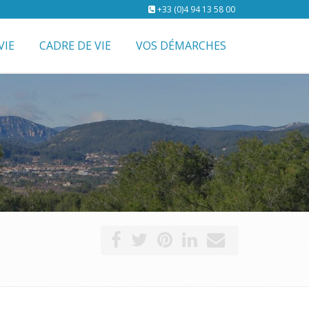
+33 (0)4 94 13 58 00
VIE
CADRE DE VIE
VOS DÉMARCHES