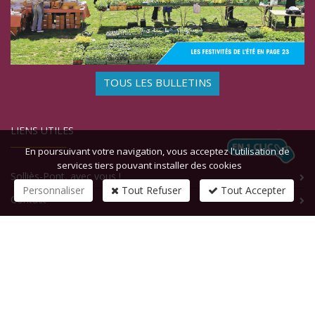
TOUS LES BULLETINS
LIENS UTILES
En poursuivant votre navigation, vous acceptez l'utilisation de
services tiers pouvant installer des cookies
Solliès-Pont, avec vous !
Personnaliser
Tout Refuser
Tout Accepter
Contact
CONTACTEZ-NOUS
1 rue de la République
83210
SOLLIES-PONT