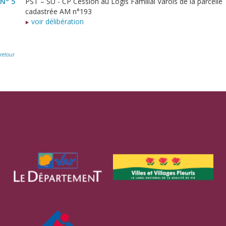
N° 5
PST – SU - CP Cession au Logis Familial Varois de la parcelle
cadastrée AM n°193
voir délibération
retour