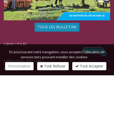
TOUS LES BULLETINS
LIENS UTILES
En poursuivant votre navigation, vous acceptez l'utilisation de
services tiers pouvant installer des cookies
Solliès-Pont, avec vous !
Personnaliser
Tout Refuser
Tout Accepter
Contact
CONTACTEZ-NOUS
1 rue de la République
83210
SOLLIES-PONT
Tél :
+33 (0)4 94 13 58 00