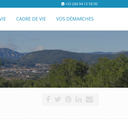
+33 (0)4 94 13 58 00
VIE
CADRE DE VIE
VOS DÉMARCHES