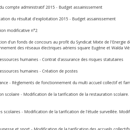
te du compte administratif 2015 - Budget assainissement
ctation du résultat d'exploitation 2015 - Budget assainissement
sion modificative n°2
option d'un fonds de concours au profit du Syndicat Mixte de l'Ener
ironnement des réseaux électriques aériens square Eugène et Walda Viè
ressources humaines - Contrat d'assurance des risques statutaires
 ressources humaines - Création de postes
fance - Règlements de fonctionnement du multi accueil collectif et famil
on scolaire - Modification de la tarification de la restauration scolair
es scolaires - Modification de la tarification de l'étude surveillée. Mod
eunesse et sport - Modification de la tarification des accueils collecti