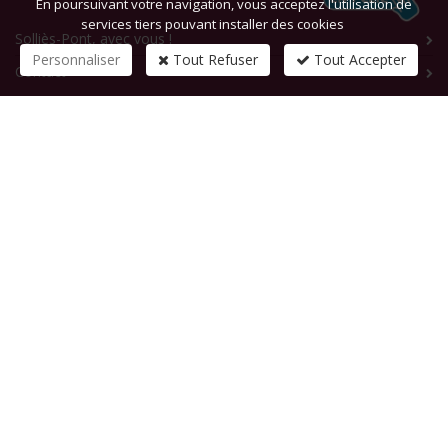
En poursuivant votre navigation, vous acceptez l'utilisation de
services tiers pouvant installer des cookies
Solliès-Pont, avec vous !
Personnaliser
Tout Refuser
Tout Accepter
Contact
CONTACTEZ-NOUS
1 rue de la République
83210
SOLLIES-PONT
Tél :
+33 (0)4 94 13 58 00
Fax :
+33 (0)4 94 13 58 01
Email :
infosite@solliespont.fr