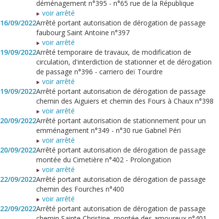
déménagement n°395 - n°65 rue de la République
voir arrêté
16/09/2022
Arrêté portant autorisation de dérogation de passage
faubourg Saint Antoine n°397
voir arrêté
19/09/2022
Arrêté temporaire de travaux, de modification de
circulation, d'interdiction de stationner et de dérogation
de passage n°396 - carriero deï Tourdre
voir arrêté
19/09/2022
Arrêté portant autorisation de dérogation de passage
chemin des Aiguiers et chemin des Fours à Chaux n°398
voir arrêté
20/09/2022
Arrêté portant autorisation de stationnement pour un
emménagement n°349 - n°30 rue Gabriel Péri
voir arrêté
20/09/2022
Arrêté portant autorisation de dérogation de passage
montée du Cimetière n°402 - Prolongation
voir arrêté
22/09/2022
Arrêté portant autorisation de dérogation de passage
chemin des Fourches n°400
voir arrêté
22/09/2022
Arrêté portant autorisation de dérogation de passage
chemin Sainte Christine, montée des amoureux n°401