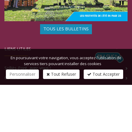
TOUS LES BULLETINS
LIENS UTILES
En poursuivant votre navigation, vous acceptez l'utilisation de
services tiers pouvant installer des cookies
Solliès-Pont, avec vous !
Personnaliser
Tout Refuser
Tout Accepter
Contact
CONTACTEZ-NOUS
1 rue de la République
83210
SOLLIES-PONT
Tél :
+33 (0)4 94 13 58 00