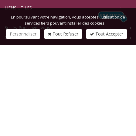
LIENS UTILES
En poursuivant votre navigation, vous acceptez l'utilisation de
services tiers pouvant installer des cookies
Solliès-Pont, avec vous !
Personnaliser
Tout Refuser
Tout Accepter
Contact
CONTACTEZ-NOUS
1 rue de la République
83210
SOLLIES-PONT
Tél :
+33 (0)4 94 13 58 00
Fax :
+33 (0)4 94 13 58 01
Email :
infosite@solliespont.fr