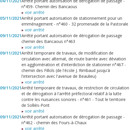
04/11/2021
Arrêté portant autorisation de dérogation de passage -
n°459- Chemin des Bancaous
voir arrêté
05/11/2021
Arrêté portant autorisation de stationnement pour un
emménagement - n°460 - 32 promenade de la Pastorale
voir arrêté
09/11/2021
Arrêté portant autorisation de dérogation de passage
chemin des Bancaous n°463
voir arrêté
09/11/2021
Arrêté temporaire de travaux, de modification de
circulation avec alternat, de route barrée avec déviation
en agglomération et d'interdiction de stationner n°467 -
chemin des Fillols (de l'école J. Rimbaud jusqu'à
l'intersection avec l'avenue de Beaulieu)
voir arrêté
09/11/2021
Arrêté temporaire de travaux, de restriction de circulation
et de dérogation à l'arrêté préfectoral relatif à la lutte
contre les nuisances sonores - n°461 - Tout le territoire
de Solliès-Pont
voir arrêté
09/11/2021
Arrêté portant autorisation de dérogation de passage -
n°462 - chemin des Fours-à-Chaux
voir arrêté