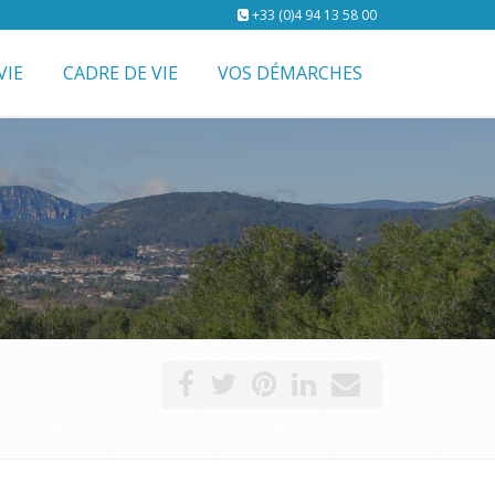
+33 (0)4 94 13 58 00
VIE
CADRE DE VIE
VOS DÉMARCHES