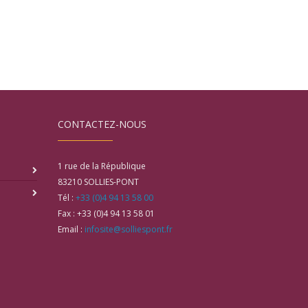
CONTACTEZ-NOUS
1 rue de la République
83210
SOLLIES-PONT
Tél :
+33 (0)4 94 13 58 00
Fax :
+33 (0)4 94 13 58 01
Email :
infosite@solliespont.fr