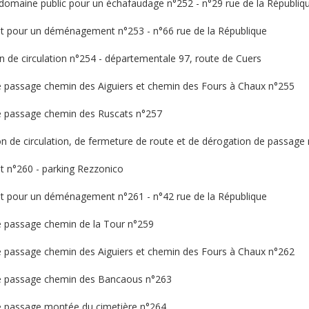
 domaine public pour un échafaudage n°252 - n°29 rue de la Républiq
nt pour un déménagement n°253 - n°66 rue de la République
on de circulation n°254 - départementale 97, route de Cuers
de passage chemin des Aiguiers et chemin des Fours à Chaux n°255
de passage chemin des Ruscats n°257
on de circulation, de fermeture de route et de dérogation de passage
t n°260 - parking Rezzonico
nt pour un déménagement n°261 - n°42 rue de la République
de passage chemin de la Tour n°259
de passage chemin des Aiguiers et chemin des Fours à Chaux n°262
 de passage chemin des Bancaous n°263
de passage montée du cimetière n°264