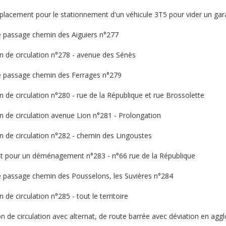
mplacement pour le stationnement d'un véhicule 3T5 pour vider un ga
de passage chemin des Aiguiers n°277
on de circulation n°278 - avenue des Sénès
de passage chemin des Ferrages n°279
n de circulation n°280 - rue de la République et rue Brossolette
on de circulation avenue Lion n°281 - Prolongation
on de circulation n°282 - chemin des Lingoustes
nt pour un déménagement n°283 - n°66 rue de la République
de passage chemin des Pousselons, les Suvières n°284
 de circulation n°285 - tout le territoire
n de circulation avec alternat, de route barrée avec déviation en aggl