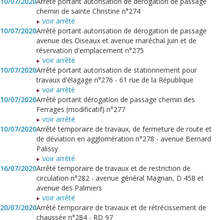
10/07/2020
Arrêté portant autorisation de dérogation de passage
chemin de sainte Christine n°274
voir arrêté
10/07/2020
Arrêté portant autorisation de dérogation de passage
avenue des Oiseaux et avenue maréchal Juin et de
réservation d'emplacement n°275
voir arrêté
10/07/2020
Arrêté portant autorisation de stationnement pour
travaux d'élagage n°276 - 61 rue de la République
voir arrêté
10/07/2020
Arrêté portant dérogation de passage chemin des
Ferrages (modificatif) n°277
voir arrêté
10/07/2020
Arrêté temporaire de travaux, de fermeture de route et
de déviation en agglomération n°278 - avenue Bernard
Palissy
voir arrêté
16/07/2020
Arrêté temporaire de travaux et de restriction de
circulation n°282 - avenue général Magnan, D 458 et
avenue des Palmiers
voir arrêté
20/07/2020
Arrêté temporaire de travaux et de rétrécissement de
chaussée n°284 - RD 97