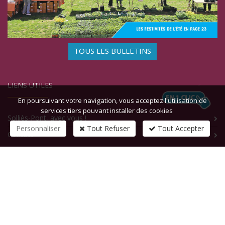
TOUS LES BULLETINS
LIENS UTILES
En poursuivant votre navigation, vous acceptez l'utilisation de
services tiers pouvant installer des cookies
Solliès-Pont, avec vous !
Personnaliser
Tout Refuser
Tout Accepter
Contact
CONTACTEZ-NOUS
1 rue de la République
83210
SOLLIES-PONT
Tél :
+33 (0)4 94 13 58 00