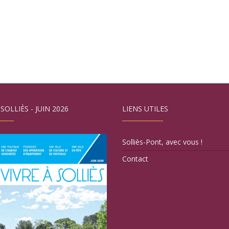
 SOLLIÈS - JUIN 2026
LIENS UTILES
Solliès-Pont, avec vous !
Contact