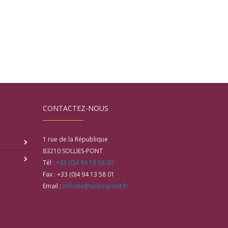
CONTACTEZ-NOUS
1 rue de la République
83210
SOLLIES-PONT
Tél :
+33 (0)4 94 13 58 00
Fax :
+33 (0)4 94 13 58 01
Email :
infosite@solliespont.fr