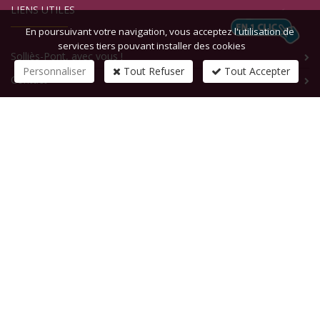
LIENS UTILES
En poursuivant votre navigation, vous acceptez l'utilisation de
services tiers pouvant installer des cookies
Solliès-Pont, avec vous !
Personnaliser
Tout Refuser
Tout Accepter
Contact
CONTACTEZ-NOUS
1 rue de la République
83210
SOLLIES-PONT
Tél :
+33 (0)4 94 13 58 00
Fax :
+33 (0)4 94 13 58 01
Email :
infosite@solliespont.fr