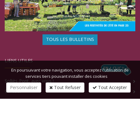
TOUS LES BULLETINS
LIENS UTILES
En poursuivant votre navigation, vous acceptez l'utilisation de
services tiers pouvant installer des cookies
Solliès-Pont, avec vous !
Personnaliser
Tout Refuser
Tout Accepter
Contact
CONTACTEZ-NOUS
1 rue de la République
83210
SOLLIES-PONT