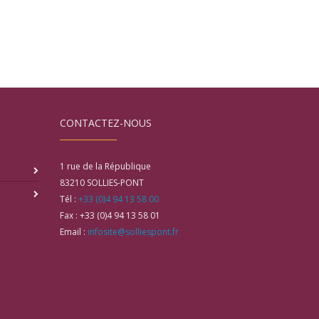
CONTACTEZ-NOUS
1 rue de la République
83210
SOLLIES-PONT
Tél :
+33 (0)4 94 13 58 00
Fax :
+33 (0)4 94 13 58 01
Email :
infosite@solliespont.fr