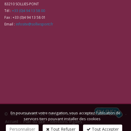
83210
SOLLIES-PONT
Tél :
+33 (0)4 94 13 58 00
Fax :
+33 (0)4 94 13 58 01
Email :
infosite@solliespont.fr
En poursuivant votre navigation, vous acceptez l'utilisation de
© 2021 MAIRIE DE SOLLIES-PONT -
Réalisation Bexter
-
services tiers pouvant installer des cookies
Accueil
-
Plan du site
-
Mentions légales
Personnaliser
Tout Refuser
Tout Accepter