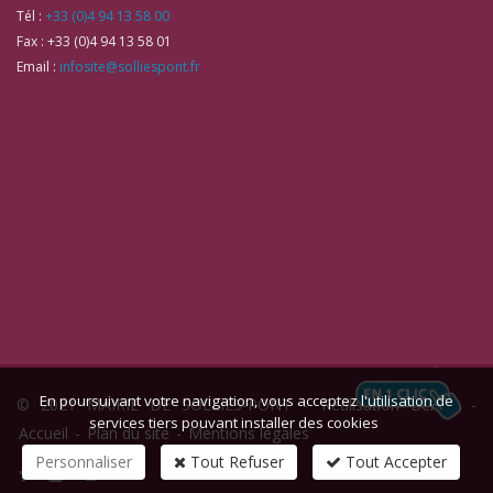
Tél :
+33 (0)4 94 13 58 00
Fax :
+33 (0)4 94 13 58 01
Email :
infosite@solliespont.fr
En poursuivant votre navigation, vous acceptez l'utilisation de
© 2021 MAIRIE DE SOLLIES-PONT -
Réalisation Bexter
-
services tiers pouvant installer des cookies
Accueil
-
Plan du site
-
Mentions légales
Personnaliser
Tout Refuser
Tout Accepter