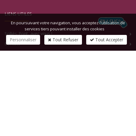
LIENS UTILES
En poursuivant votre navigation, vous acceptez l'utilisation de
services tiers pouvant installer des cookies
Solliès-Pont, avec vous !
Personnaliser
Tout Refuser
Tout Accepter
Contact
CONTACTEZ-NOUS
1 rue de la République
83210
SOLLIES-PONT
Tél :
+33 (0)4 94 13 58 00
Fax :
+33 (0)4 94 13 58 01
Email :
infosite@solliespont.fr