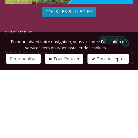
TOUS LES BULLETINS
LIENS UTILES
En poursuivant votre navigation, vous acceptez l'utilisation de
services tiers pouvant installer des cookies
Solliès-Pont, avec vous !
Personnaliser
Tout Refuser
Tout Accepter
Contact
CONTACTEZ-NOUS
1 rue de la République
83210
SOLLIES-PONT
Tél :
+33 (0)4 94 13 58 00
Fax :
+33 (0)4 94 13 58 01
Email :
infosite@solliespont.fr