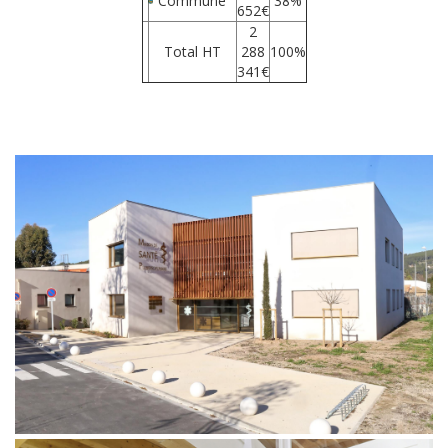
Commune
38%
652€
2
Total HT
288
100%
341€