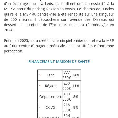
d’un éclairage public à Leds. Ils facilitent une accessibilité à la
MSP à partir du parking Rezzonico voisin. Le chemin de l’Enclos
qui relie la MSP au centre-ville a été réhabilité sur une longueur
de 500 mètres. Il débouchera sur l’avenue des Oiseaux qui
dessert les quartiers de l’Enclos et qui sera réaménagée en
2024.
Enfin, en 2025, sera créé un chemin piétonnier qui reliera la MSP
au futur centre d’imagerie médicale qui sera situé sur l’ancienne
perception.
FINANCEMENT
MAISON DE SANTÉ
777
Etat
34%
689€
250
Région
11%
000€
180
Département
8%
000€
216
CCVG
9%
000€
864