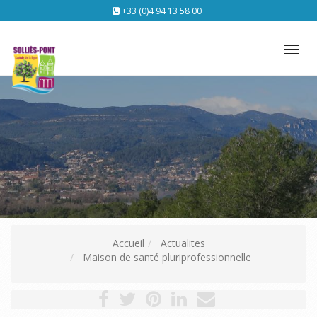
+33 (0)4 94 13 58 00
Tog
nav
Accueil
Actualites
Maison de santé pluriprofessionnelle