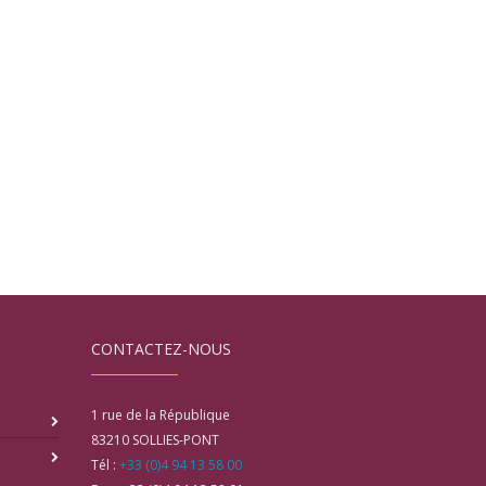
CONTACTEZ-NOUS
1 rue de la République
83210
SOLLIES-PONT
Tél :
+33 (0)4 94 13 58 00